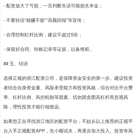
- 配资放大了亏损，一旦判断失误可能损失本金；
- 不要轻信“稳赚不赔”“高额回报”等宣传；
- 合理控制杠杆比例，建议不超过5倍；
- 保留好合同、转账记录等证据，以备维权。
## 五、结语
选择正规的浙江配资公司，是保障资金安全的第一步。建议投资
者结合自身资金量、风险承受能力和投资风格，综合对比平台费
率、杠杆比例、风控机制等因素。切勿因贪图高杠杆而忽视风
险，理性投资才能行稳致远。
如果您正在寻找浙江地区的配资平台，不妨从以上推荐的正规平
台入手正规配资APP，先小额试水，再逐步加大投入。投资有风