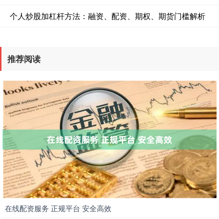
个人炒股加杠杆方法：融资、配资、期权、期货门槛解析
推荐阅读
在线配资服务 正规平台 安全高效