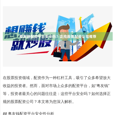
在股票投资领域，配资作为一种杠杆工具，吸引了众多希望放大
收益的投资者。然而，面对市场上众多的配资平台，如“粤友钱”
等，投资者最关心的问题往往是：这些平台安全吗？如何选择正
规的股票配资公司？本文将为您深入解析。
## 粤友钱配资平台安全性分析