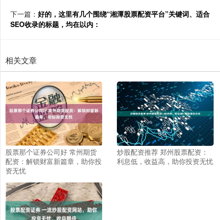
下一篇：
好的，这里有几个围绕“湘潭股票配资平台”关键词、适合
SEO收录的标题，均在以内：
相关文章
股票那个证券公司好 常州期货
炒股配资推荐 郑州股票配资：
配资：解锁财富新篇章，助你投
利息低，收益高，助你投资无忧
资无忧